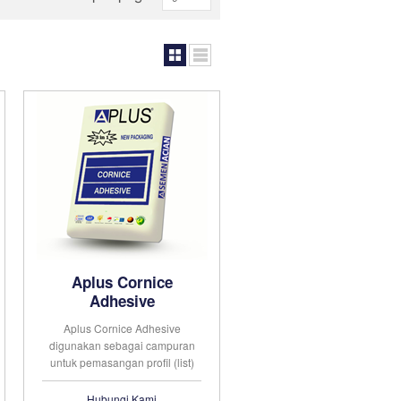
Aplus Cornice
Adhesive
Aplus Cornice Adhesive
digunakan sebagai campuran
untuk pemasangan profil (list)
gypsum di plafon Produk ini
hanya tersedia untuk pembelian
Hubungi Kami