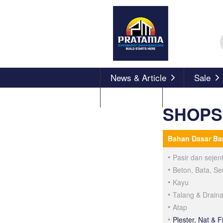
News & Article
Sale
About Us
SHOPS
Bahan Dasar B
Pasir dan sejen
Beton, Bata, S
Kayu
Talang & Drain
Atap
Plester, Nat & Fi