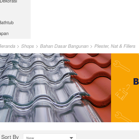
 Dekorasi
Bathtub
kapan
Beranda
>
Shops
>
Bahan Dasar Bangunan
>
Plester, Nat & Fillers
Sort By
New