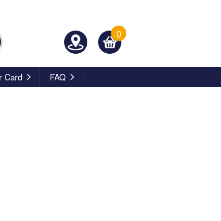
0
 Card
FAQ