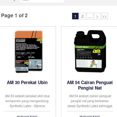
Page 1 of 2
1
2
...
>
>>
AM 30 Perekat Ubin
AM 54 Cairan Penguat
Pengisi Nat
AM 30 adalah perekat ubin dua
AM 54 adalah cairan penguat
komponen yang mengandung
pengisi nat yang berbahan
Synthetic Latex - Styrene
dasar Synthetic Latex sehingga
Butadiene Rubber sehingga
pengisi nat lebih tahan terhadap
dapat menghasilkan daya rekat
jamur dan lumut. Sangat baik
Hubungi Kami
Hubungi Kami