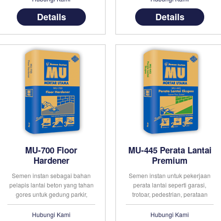
ekstra kuat dan fleksibel, tahan
digunakan pada kolam renang
Details
Details
terhadap getaran dan tahan
bak penampung air, kamar
terhadap rendaman air. . . .
mandi dan dapur. . . .
MU-700 Floor
MU-445 Perata Lantai
Hardener
Premium
Semen instan sebagai bahan
Semen instan untuk pekerjaan
pelapis lantai beton yang tahan
perata lantai seperti garasi,
gores untuk gedung parkir,
trotoar, pedestrian, perataan
workshop dan lain-lain.
(overlaying) beton lama dan
Berbahan dasar semen, pasir
lainnya. Berbahan dasar semen,
Hubungi Kami
Hubungi Kami