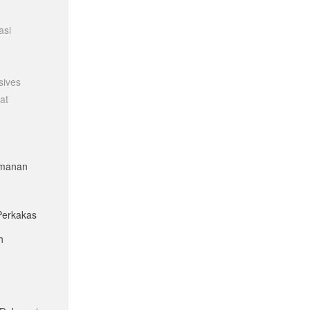
asi
sives
at
eamanan
Perkakas
h