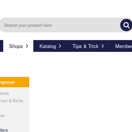
Shops
Katalog
Tips & Trick
Member
angunan
isnya
emen & Kimia
ase
llers